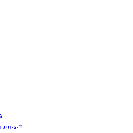
箱
5003767号-1