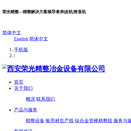
荣光精整—精整解决方案领导者|剥皮机|矫直机
简体中文
English
简体中文
手机版
|
首页
关于我们
概况
联系我们
产品与服务
精整设备
银亮材生产线
钛合金管棒精整线
服务与