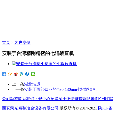
首页
>
客户案例
安装于台湾精刚精密的七辊矫直机
上一条
湖北浩运
下一条
安装于西部钛业的Φ30-130mm七辊矫直机
公司动态
联系我们
下载中心
招贤纳士
友情链接
网站地图
企业邮
西安荣光精整冶金设备有限公司
版权所有© 2014-2021
陕ICP备1